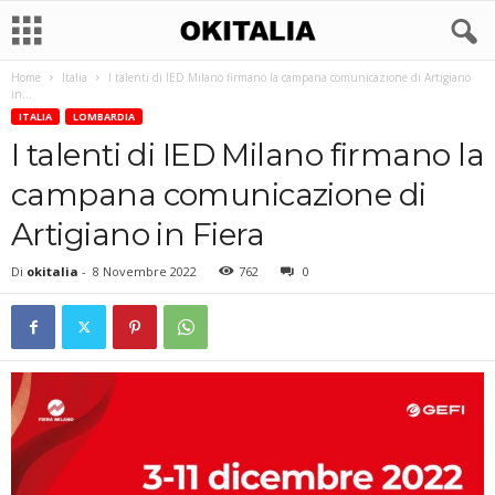
Home
Italia
I talenti di IED Milano firmano la campana comunicazione di Artigiano
in...
ITALIA
LOMBARDIA
I talenti di IED Milano firmano la
campana comunicazione di
Artigiano in Fiera
Di
okitalia
-
8 Novembre 2022
762
0