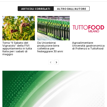
ARTICOLI CORRELATI
ALTRO DALL'AUTORE
Torna “Il Sabato del
Da Unionbirrai
Agroalimentare:
Vignaiolo” della FIVI:
produzione birra
Università gastronomica
appuntamento in tutta
collettiva per
di Pollenzo a Tuttofood
Italia per i sabati di
festeggiare 30 anni
maggio