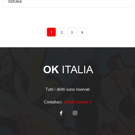
okitalia
1
2
3
Tutti i diritti sono riservati
Contattaci:
info@calnews.it