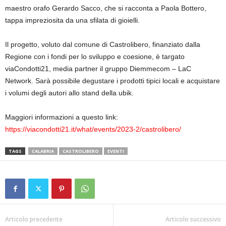
maestro orafo Gerardo Sacco, che si racconta a Paola Bottero,
tappa impreziosita da una sfilata di gioielli.
Il progetto, voluto dal comune di Castrolibero, finanziato dalla
Regione con i fondi per lo sviluppo e coesione, è targato
viaCondotti21, media partner il gruppo Diemmecom – LaC
Network. Sarà possibile degustare i prodotti tipici locali e acquistare
i volumi degli autori allo stand della ubik.
Maggiori informazioni a questo link:
https://viacondotti21.it/what/events/2023-2/castrolibero/
TAGS
CALABRIA
CASTROLIBERO
EVENTI
Articolo precedente
Articolo successivo