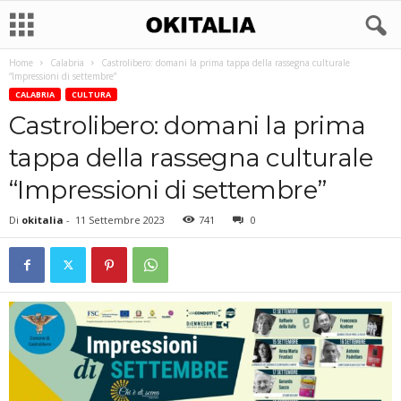
Home
Calabria
Castrolibero: domani la prima tappa della rassegna culturale
“Impressioni di settembre”
CALABRIA
CULTURA
Castrolibero: domani la prima
tappa della rassegna culturale
“Impressioni di settembre”
Di
okitalia
-
11 Settembre 2023
741
0