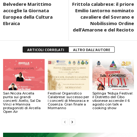
Belvedere Marittimo
Frittola calabrese: il priore
accoglie la Giornata
Emilio Iantorno nominato
Europea della Cultura
cavaliere del Sovrano e
Ebraica
Nobilissimo Ordine
dell’Amarone e del Recioto
ARTICOLI CORRELATI
ALTRO DALL'AUTORE
San Nicola Arcella
Festival Organistico
Spilinga ‘Nduja Festival:
punta sui grandi
Calabrese: successo per
il Distretto del Cibo
concerti: Aiello, Sal Da
i concerti di Mesoraca e
vibonese accende il 6
Vinci e Mannoia
Cosenza. Gran finale a
agosto con talk e
protagonisti di Arcella
Mormanno
cooking show
Open Air