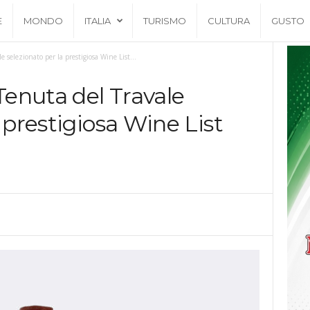
E
MONDO
ITALIA
TURISMO
CULTURA
GUSTO
 selezionato per la prestigiosa Wine List...
 Tenuta del Travale
 prestigiosa Wine List