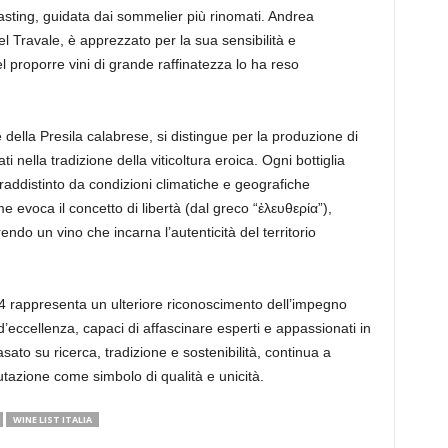
sting, guidata dai sommelier più rinomati. Andrea
l Travale, è apprezzato per la sua sensibilità e
l proporre vini di grande raffinatezza lo ha reso
e della Presila calabrese, si distingue per la produzione di
ti nella tradizione della viticoltura eroica. Ogni bottiglia
traddistinto da condizioni climatiche e geografiche
ome evoca il concetto di libertà (dal greco “ἐλευθερία”),
endo un vino che incarna l’autenticità del territorio
24 rappresenta un ulteriore riconoscimento dell’impegno
d’eccellenza, capaci di affascinare esperti e appassionati in
asato su ricerca, tradizione e sostenibilità, continua a
tazione come simbolo di qualità e unicità.
WINE LIST ITALIA