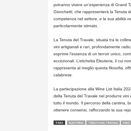
potranno vivere un’esperienza di Grand Ta
Gionchetti, che rappresenterà la Tenuta de
competenza nel settore, e la sua abilità ne
particolarmente stimato.
La Tenuta del Travale, situata tra le collin
vini artigianali e rari, profondamente radica
esprime l’essenza di un terroir unico, con
eccezionali. L’etichetta Eleuteria, il cui n
rappresenta al meglio questa filosofia, offr
calabrese.
La partecipazione alla Wine List Italia 20
della Tenuta del Travale nel produrre vini 
tutto il mondo. Il percorso della cantina, b
ottenere consensi, rafforzando la sua repu
TAGS
ELEUTERIA
TENUTA DEL TRAVALE
VINO