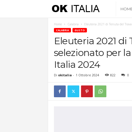
O
HOM
k
Home
Calabria
Eleuteria 2021 di Tenuta del Travale
CALABRIA
GUSTO
I
Eleuteria 2021 di
selezionato per la
t
Italia 2024
a
Di
okitalia
-
1 Ottobre 2024
822
0
l
i
a