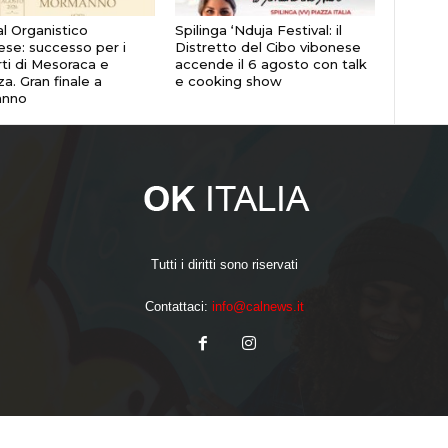
al Organistico
Spilinga ‘Nduja Festival: il
ese: successo per i
Distretto del Cibo vibonese
ti di Mesoraca e
accende il 6 agosto con talk
a. Gran finale a
e cooking show
nno
Tutti i diritti sono riservati
Contattaci:
info@calnews.it