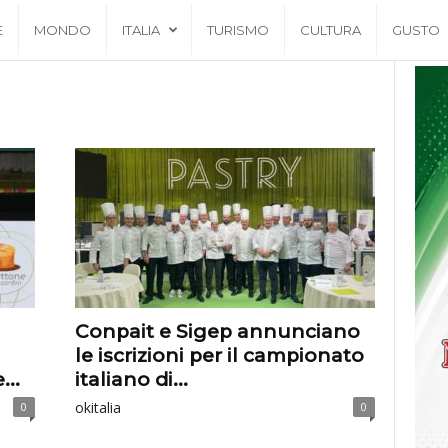
E
MONDO
ITALIA
TURISMO
CULTURA
GUSTO
Conpait e Sigep annunciano
le iscrizioni per il campionato
...
italiano di...
okitalia
0
0