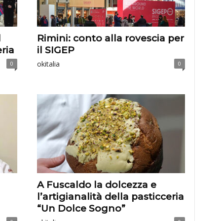
l
Rimini: conto alla rovescia per
ria
il SIGEP
okitalia
0
0
A Fuscaldo la dolcezza e
l’artigianalità della pasticceria
“Un Dolce Sogno”