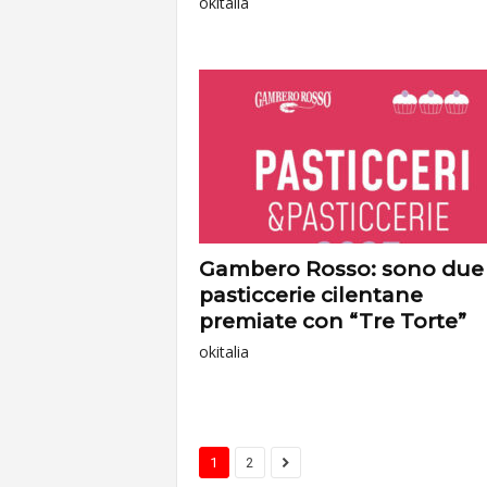
okitalia
Gambero Rosso: sono due 
pasticcerie cilentane
premiate con “Tre Torte”
okitalia
1
2