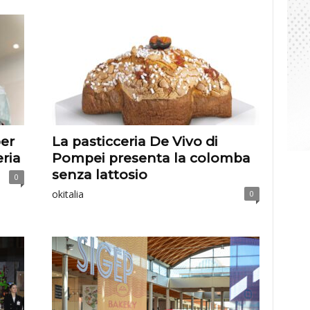
per
La pasticceria De Vivo di
eria
Pompei presenta la colomba
senza lattosio
0
okitalia
0