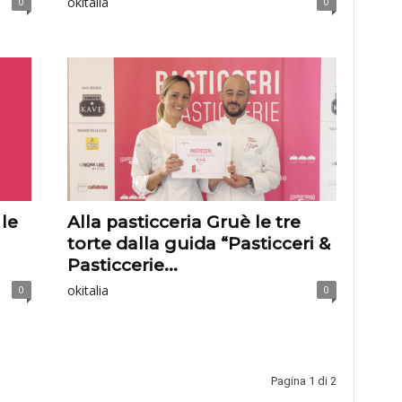
okitalia
0
0
le
Alla pasticceria Gruè le tre
torte dalla guida “Pasticceri &
Pasticcerie...
okitalia
0
0
Pagina 1 di 2