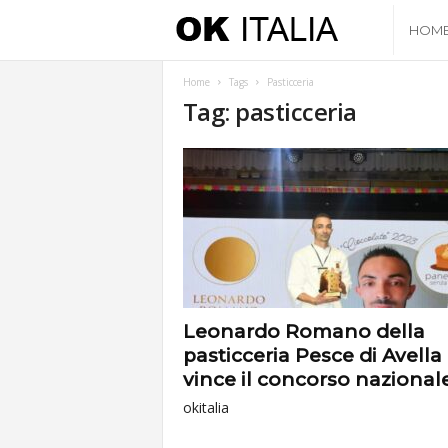
O
HOM
k
Home
Tags
Pasticceria
Tag: pasticceria
I
t
a
l
i
Leonardo Romano della
pasticceria Pesce di Avella
a
vince il concorso nazionale
okitalia