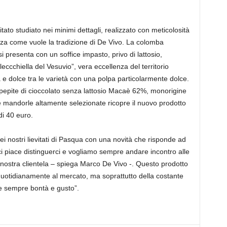
ato studiato nei minimi dettagli, realizzato con meticolosità
enza come vuole la tradizione di De Vivo. La colomba
si presenta con un soffice impasto, privo di lattosio,
leccchiella del Vesuvio”, vera eccellenza del territorio
 e dolce tra le varietà con una polpa particolarmente dolce.
le pepite di cioccolato senza lattosio Macaè 62%, monorigine
le mandorle altamente selezionate ricopre il nuovo prodotto
di 40 euro.
ei nostri lievitati di Pasqua con una novità che risponde ad
ci piace distinguerci e vogliamo sempre andare incontro alle
a nostra clientela – spiega Marco De Vivo -. Questo prodotto
 quotidianamente al mercato, ma soprattutto della costante
e sempre bontà e gusto”.