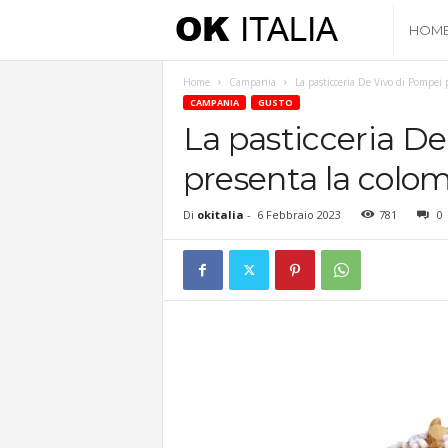
O
HOM
k
Home
Campania
La pasticceria De Vivo di Pompei 
CAMPANIA
GUSTO
I
La pasticceria De
presenta la colom
t
Di
okitalia
-
6 Febbraio 2023
781
0
a
l
i
a