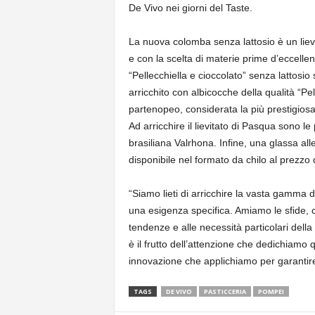
De Vivo nei giorni del Taste.
La nuova colomba senza lattosio è un lievit
e con la scelta di materie prime d’eccell
“Pellecchiella e cioccolato” senza lattosio 
arricchito con albicocche della qualità “Pel
partenopeo, considerata la più prestigiosa
Ad arricchire il lievitato di Pasqua sono 
brasiliana Valrhona. Infine, una glassa al
disponibile nel formato da chilo al prezzo 
“Siamo lieti di arricchire la vasta gamma d
una esigenza specifica. Amiamo le sfide, 
tendenze e alle necessità particolari dell
è il frutto dell’attenzione che dedichiamo
innovazione che applichiamo per garantir
TAGS
DE VIVO
PASTICCERIA
POMPEI