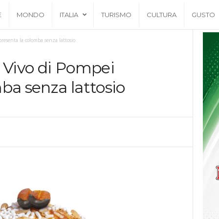
E
MONDO
ITALIA
TURISMO
CULTURA
GUSTO
presenta la colomba senza lattosio
 Vivo di Pompei
ba senza lattosio