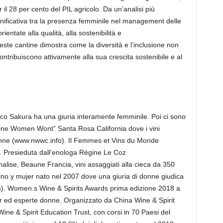
l 28 per cento del PIL agricolo. Da un’analisi più
nificativa tra la presenza femminile nel management delle
rientate alla qualità, alla sostenibilità e
ueste cantine dimostra come la diversità e l’inclusione non
contribuiscono attivamente alla sua crescita sostenibile e al
ico Sakura ha una giuria interamente femminile. Poi ci sono
ine Women Wont” Santa Rosa California dove i vini
donne (www.nwwc.info). Il Femmes et Vins du Monde
. Presieduta dall’enologa Régine Le Coz
se, Beaune Francia, vini assaggiati alla cieca da 350
no y mujer nato nel 2007 dove una giuria di donne giudica
om). Women.s Wine & Spirits Awards prima edizione 2018 a
r ed esperte donne. Organizzato da China Wine & Spirit
Wine & Spirit Education Trust, con corsi in 70 Paesi del