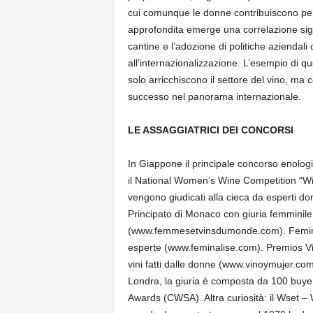
cui comunque le donne contribuiscono per i
approfondita emerge una correlazione sig
cantine e l’adozione di politiche aziendali o
all’internazionalizzazione. L’esempio di q
solo arricchiscono il settore del vino, ma 
successo nel panorama internazionale.
LE ASSAGGIATRICI DEI CONCORSI
In Giappone il principale concorso enolog
il National Women’s Wine Competition “W
vengono giudicati alla cieca da esperti 
Principato di Monaco con giuria femminile
(www.femmesetvinsdumonde.com). Feminali
esperte (www.feminalise.com). Premios Vi
vini fatti dalle donne (www.vinoymujer.c
Londra, la giuria è composta da 100 buye
Awards (CWSA). Altra curiosità: il Wset – 