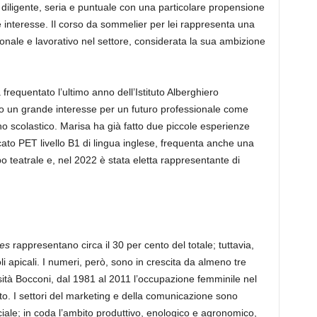
 diligente, seria e puntuale con una particolare propensione
e interesse. Il corso da sommelier per lei rappresenta una
ionale e lavorativo nel settore, considerata la sua ambizione
equentato l’ultimo anno dell’Istituto Alberghiero
to un grande interesse per un futuro professionale come
 scolastico. Marisa ha già fatto due piccole esperienze
ificato PET livello B1 di lingua inglese, frequenta anche una
o teatrale e, nel 2022 è stata eletta rappresentante di
es
rappresentano circa il 30 per cento del totale; tuttavia,
apicali. I numeri, però, sono in crescita da almeno tre
ità Bocconi, dal 1981 al 2011 l’occupazione femminile nel
to. I settori del marketing e della comunicazione sono
ale; in coda l’ambito produttivo, enologico e agronomico,