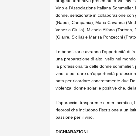
progetto formativo presentato a Vinitaly 
Vino e l’Associazione Italiana Sommelier. L
donne, selezionate in collaborazione con gli 
(Napoli, Campania), Maria Cavanna (Moden
Venezia Giulia), Michela Alfano (Tortona, 
(Giarre, Sicilia) e Marisa Ponzecchi (Prat
Le beneficiarie avranno l’opportunità di fr
una preparazione di alto livello nel mondo
la professionalità delle donne sommelier,
vino, e per dare un’opportunità professiona
nata per ricordare concretamente due Donn
violenza, donne solari e positive che, del
L’approccio, trasparente e meritocratico, ha
rigorosi che includono l’iscrizione a un Istit
passione per il vino.
DICHIARAZIONI