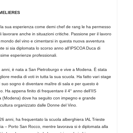
MMELIERES
 la sua esperienza come demi chef de rang le ha permesso
 lavorare anche in situazioni critiche. Passione per il lavoro
ul mondo del vino e cimentarsi in questa nuova avventura
te si sia diplomata lo scorso anno all’IPSCOA Duca di
issime esperienze professionali.
ni, è nata a San Pietroburgo e vive a Modena. È stata
iore media di voti in tutta la sua scuola. Ha fatto vari stage
l suo sogno è diventare maître di sala e per questo è
. Ha appena finito di frequentare il 4° anno dell’IIS
lia (Modena) dove ha seguito con impegno e grande
e cultura organizzato dalle Donne del Vino.
 anni, ha frequentato la scuola alberghiera IAL Trieste
ia – Porto San Rocco, mentre lavorava si è diplomata alla