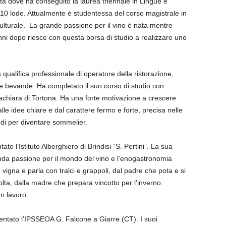
ità dove ha conseguito la laurea triennale in Lingue e
110 lode. Attualmente è studentessa del corso magistrale in
ulturale. La grande passione per il vino è nata mentre
nni dopo riesce con questa borsa di studio a realizzare uno
ualifica professionale di operatore della ristorazione,
 e bevande. Ha completato il suo corso di studio con
tachiara di Tortona. Ha una forte motivazione a crescere
e idee chiare e dal carattere fermo e forte, precisa nelle
udi per diventare sommelier.
o l’Istituto Alberghiero di Brindisi ”S. Pertini”. La sua
onda passione per il mondo del vino e l’enogastronomia
vigna e parla con tralci e grappoli, dal padre che pota e si
lta, dalla madre che prepara vincotto per l’inverno.
n lavoro.
uentato l’IPSSEOA G. Falcone a Giarre (CT). I suoi