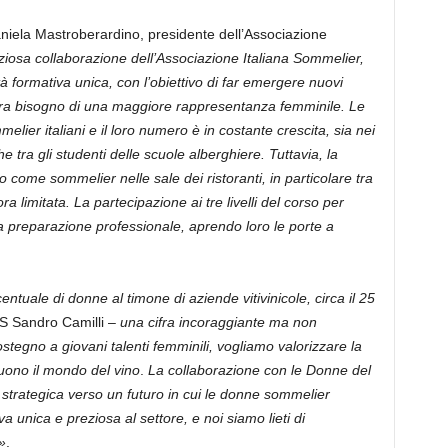
iela Mastroberardino, presidente dell’Associazione
ziosa collaborazione dell’Associazione Italiana Sommelier,
à formativa unica, con l’obiettivo di far emergere nuovi
cora bisogno di una maggiore rappresentanza femminile. Le
ier italiani e il loro numero è in costante crescita, sia nei
e tra gli studenti delle scuole alberghiere. Tuttavia, la
come sommelier nelle sale dei ristoranti, in particolare tra
ra limitata. La partecipazione ai tre livelli del corso per
a preparazione professionale, aprendo loro le porte a
centuale di donne al timone di aziende vitivinicole, circa il 25
IS Sandro Camilli –
una cifra incoraggiante ma non
ostegno a giovani talenti femminili, vogliamo valorizzare la
guono il mondo del vino
.
La collaborazione con le Donne del
strategica verso un futuro in cui le donne sommelier
 unica e preziosa al settore, e noi siamo lieti di
»
.