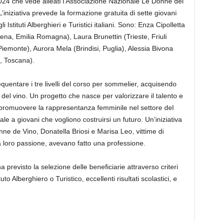
2024 che vede alleati l’Associazione Nazionale Le Donne del
’iniziativa prevede la formazione gratuita di sette giovani
Istituti Alberghieri e Turistici italiani. Sono: Enza Cipolletta
a, Emilia Romagna), Laura Brunettin (Trieste, Friuli
Piemonte), Aurora Mela (Brindisi, Puglia), Alessia Bivona
o, Toscana).
equentare i tre livelli del corso per sommelier, acquisendo
 del vino. Un progetto che nasce per valorizzare il talento e
 promuovere la rappresentanza femminile nel settore del
le a giovani che vogliono costruirsi un futuro. Un’iniziativa
e de Vino, Donatella Briosi e Marisa Leo, vittime di
la loro passione, avevano fatto una professione.
 previsto la selezione delle beneficiarie attraverso criteri
uto Alberghiero o Turistico, eccellenti risultati scolastici, e