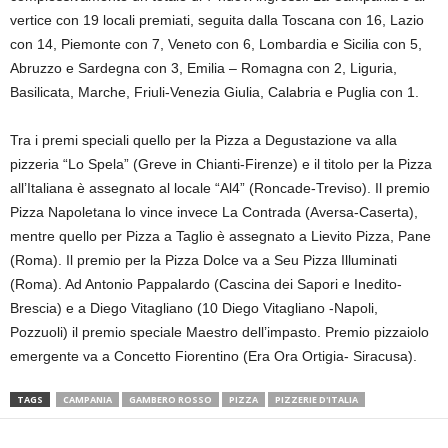
vertice con 19 locali premiati, seguita dalla Toscana con 16, Lazio
con 14, Piemonte con 7, Veneto con 6, Lombardia e Sicilia con 5,
Abruzzo e Sardegna con 3, Emilia – Romagna con 2, Liguria,
Basilicata, Marche, Friuli-Venezia Giulia, Calabria e Puglia con 1.
Tra i premi speciali quello per la Pizza a Degustazione va alla
pizzeria “Lo Spela” (Greve in Chianti-Firenze) e il titolo per la Pizza
all’Italiana è assegnato al locale “Al4” (Roncade-Treviso). Il premio
Pizza Napoletana lo vince invece La Contrada (Aversa-Caserta),
mentre quello per Pizza a Taglio è assegnato a Lievito Pizza, Pane
(Roma). Il premio per la Pizza Dolce va a Seu Pizza Illuminati
(Roma). Ad Antonio Pappalardo (Cascina dei Sapori e Inedito-
Brescia) e a Diego Vitagliano (10 Diego Vitagliano -Napoli,
Pozzuoli) il premio speciale Maestro dell’impasto. Premio pizzaiolo
emergente va a Concetto Fiorentino (Era Ora Ortigia- Siracusa).
TAGS
CAMPANIA
GAMBERO ROSSO
PIZZA
PIZZERIE D'ITALIA