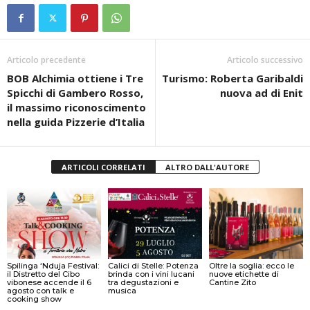
Articolo precedente
Articolo successivo
BOB Alchimia ottiene i Tre
Turismo: Roberta Garibaldi
Spicchi di Gambero Rosso,
nuova ad di Enit
il massimo riconoscimento
nella guida Pizzerie d’Italia
ARTICOLI CORRELATI
ALTRO DALL'AUTORE
Spilinga ‘Nduja Festival:
Calici di Stelle: Potenza
Oltre la soglia: ecco le
il Distretto del Cibo
brinda con i vini lucani
nuove etichette di
vibonese accende il 6
tra degustazioni e
Cantine Zito
agosto con talk e
musica
cooking show