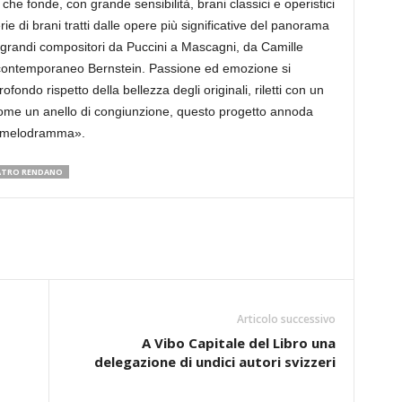
he fonde, con grande sensibilità, brani classici e operistici
ie di brani tratti dalle opere più significative del panorama
ù grandi compositori da Puccini a Mascagni, da Camille
l contemporaneo Bernstein. Passione ed emozione si
ondo rispetto della bellezza degli originali, riletti con un
 come un anello di congiunzione, questo progetto annoda
il melodramma».
ATRO RENDANO
Articolo successivo
A Vibo Capitale del Libro una
delegazione di undici autori svizzeri