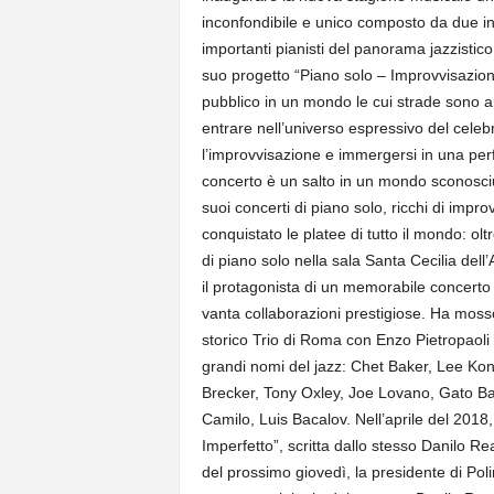
inconfondibile e unico composto da due ing
importanti pianisti del panorama jazzistic
suo progetto “Piano solo – Improvvisazioni 
pubblico in un mondo le cui strade sono anc
entrare nell’universo espressivo del celebr
l’improvvisazione e immergersi in una per
concerto è un salto in un mondo sconosciu
suoi concerti di piano solo, ricchi di impr
conquistato le platee di tutto il mondo: ol
di piano solo nella sala Santa Cecilia del
il protagonista di un memorabile concert
vanta collaborazioni prestigiose. Ha moss
storico Trio di Roma con Enzo Pietropaoli
grandi nomi del jazz: Chet Baker, Lee Ko
Brecker, Tony Oxley, Joe Lovano, Gato Ba
Camilo, Luis Bacalov. Nell’aprile del 2018, 
Imperfetto”, scritta dallo stesso Danilo 
del prossimo giovedì, la presidente di Pol