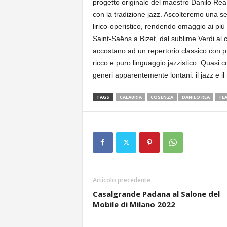
progetto originale del maestro Danilo Rea c
con la tradizione jazz. Ascolteremo una ser
lirico-operistico, rendendo omaggio ai pi
Saint-Saëns a Bizet, dal sublime Verdi a
accostano ad un repertorio classico con prof
ricco e puro linguaggio jazzistico. Quasi
generi apparentemente lontani: il jazz e 
TAGS
CALABRIA
COSENZA
DANILO REA
TE
Articolo precedente
Casalgrande Padana al Salone del
Mobile di Milano 2022