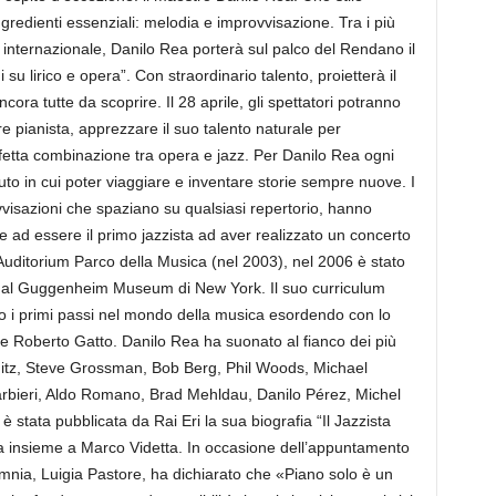
redienti essenziali: melodia e improvvisazione. Tra i più
o internazionale, Danilo Rea porterà sul palco del Rendano il
su lirico e opera”. Con straordinario talento, proietterà il
ora tutte da scoprire. Il 28 aprile, gli spettatori potranno
e pianista, apprezzare il suo talento naturale per
fetta combinazione tra opera e jazz. Per Danilo Rea ogni
to in cui poter viaggiare e inventare storie sempre nuove. I
ovvisazioni che spaziano su qualsiasi repertorio, hanno
tre ad essere il primo jazzista ad aver realizzato un concerto
l’Auditorium Parco della Musica (nel 2003), nel 2006 è stato
o al Guggenheim Museum di New York. Il suo curriculum
o i primi passi nel mondo della musica esordendo con lo
 e Roberto Gatto. Danilo Rea ha suonato al fianco dei più
nitz, Steve Grossman, Bob Berg, Phil Woods, Michael
rbieri, Aldo Romano, Brad Mehldau, Danilo Pérez, Michel
è stata pubblicata da Rai Eri la sua biografia “Il Jazzista
Rea insieme a Marco Videtta. In occasione dell’appuntamento
imnia, Luigia Pastore, ha dichiarato che «Piano solo è un