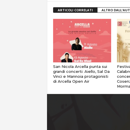
ARTICOLI CORRELATI
ALTRO DALL'AU
San Nicola Arcella punta sui
Festiv
grandi concerti: Aiello, Sal Da
Calabr
Vinci e Mannoia protagonisti
concer
di Arcella Open Air
Cosenz
Morma