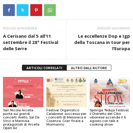
Articolo precedente
Articolo successivo
A Cerisano dal 5 all’11
Le eccellenze Dop e Igp
settembre il 28° Festival
della Toscana in tour per
delle Serre
l’Europa
ARTICOLI CORRELATI
ALTRO DALL'AUTORE
San Nicola Arcella
Festival Organistico
Spilinga ‘Nduja Festival:
punta sui grandi
Calabrese: successo per
il Distretto del Cibo
concerti: Aiello, Sal Da
i concerti di Mesoraca e
vibonese accende il 6
Vinci e Mannoia
Cosenza. Gran finale a
agosto con talk e
protagonisti di Arcella
Mormanno
cooking show
Open Air