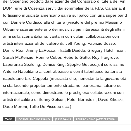
del Cosentino prodotti dalle aziende del Consorzio di tutela dei Vini
DOP Terre di Cosenza serviti dai sommelier della F.I.S. Calabria, il
fortissimo musicista americano salirà sul palco con una super band
con Daniele Cordisco alla chitarra (vincitore del premio Massimo
Urbani e sicuramente uno dei musicisti più interessanti degli ultimi
anni sulla scena italiana, vanta in curriculum collaborazioni con
artisti internazionali del calibro di: Jeff Young, Fabrizio Bosso,
Danilo Rea, Jimmy LaRocca, i fratelli Deidda, Gregory Hutchinson,
Sarah McKenzie, Ronnie Cuber, Roberto Gatto, Roy Hargrove,
Esperanza Spalding, Denise King, Stjepko Gut ecc.), il solidissimo
Antonio Napolitano al contrabbasso e con il talentuoso batterista
napoletano Elio Coppola (musicista che, nonostante la giovane età,
si sta facendo prepotentemente strada nel panorama italiano ed
internazionale, come dimostrano le prestigiose collaborazioni con
artisti del calibro di Benny Golson, Peter Bernstein, David Kikoski,
Dado Moroni, Tullio De Piscopo ecc.).
TAGS
CORIGLIANO ROSSANO
JESSE DAVIS
PEPERONCINO JAZZ FESTIVAL