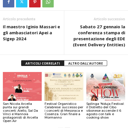
Articolo precedente
Articolo successivo
Il maestro Iginio Massari e
Sabato 27 gennaio la
gli ambasciatori Apei a
conferenza stampa di
Sigep 2024
presentazione degli EDE
(Event Delivery Entities)
ARTICOLI CORRELATI
ALTRO DALL'AUTORE
San Nicola Arcella
Festival Organistico
Spilinga ‘Nduja Festival:
punta sui grandi
Calabrese: successo per
il Distretto del Cibo
concerti: Aiello, Sal Da
i concerti di Mesoraca e
vibonese accende il 6
Vinci e Mannoia
Cosenza. Gran finale a
agosto con talk e
protagonisti di Arcella
Mormanno
cooking show
Open Air