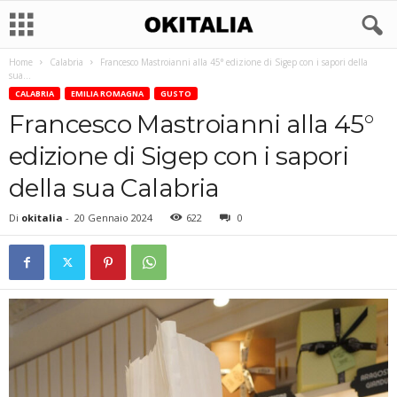
Home
Calabria
Francesco Mastroianni alla 45° edizione di Sigep con i sapori della
sua...
CALABRIA
EMILIA ROMAGNA
GUSTO
Francesco Mastroianni alla 45°
edizione di Sigep con i sapori
della sua Calabria
Di
okitalia
-
20 Gennaio 2024
622
0