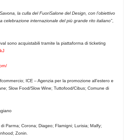
Savona, la culla del FuoriSalone del Design, con l’obiettivo
una celebrazione internazionale del più grande rito italiano”
,
ival sono acquistabili tramite la piattaforma di ticketing
rkJ
com/
Confcommercio; ICE – Agenzia per la promozione all’estero e
aliane; Slow Food/Slow Wine; Tuttofood/Cibus; Comune di
ggiano
di Parma; Corona; Diageo; Flamigni; Lurisia; Malfy;
inhood; Zonin.