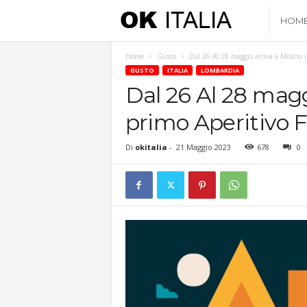
O
HOM
k
Home
Gusto
Dal 26 Al 28 maggio arriva a Milano il
GUSTO
ITALIA
LOMBARDIA
I
Dal 26 Al 28 maggi
primo Aperitivo F
t
Di
okitalia
-
21 Maggio 2023
678
0
a
l
i
a