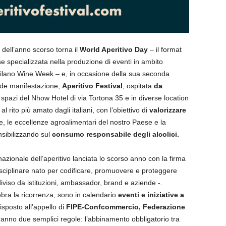
dell’anno scorso torna il
World Aperitivo Day
– il format
se specializzata nella produzione di eventi in ambito
ilano Wine Week – e, in occasione della sua seconda
ande manifestazione,
Aperitivo Festival
, ospitata
da
 spazi del Nhow Hotel di via Tortona 35 e in diverse location
al rito più amato dagli italiani, con l’obiettivo di
valorizzare
 le eccellenze agroalimentari del nostro Paese e la
ensibilizzando sul
consumo responsabile degli alcolici.
nazionale dell’aperitivo lanciata lo scorso anno con la firma
isciplinare nato per codificare, promuovere e proteggere
ondiviso da istituzioni, ambassador, brand e aziende -.
lebra la ricorrenza, sono in calendario
eventi e iniziative a
sposto all’appello di
FIPE-Confcommercio, Federazione
eranno due semplici regole: l’abbinamento obbligatorio tra