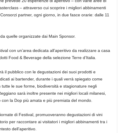
 che prevede 20 esperienze di aperitivo – con varie aree di
asterclass – attraverso cui scoprire i migliori abbinamenti
 Consorzi partner, ogni giorno, in due fasce orarie: dalle 11
e da quelle organizzate dai Main Sponsor.
tival con un’area dedicata all’aperitivo da realizzare a casa
dotti Food & Beverage della selezione Terre d’Italia.
rà il pubblico con le degustazioni dei suoi prodotti e
dicati ai bartender, durante i quali verrà spiegato come
 tutte le sue forme, biodiversità e stagionature negli
eggiano sarà inoltre presente nei migliori locali milanesi,
vo con la Dop più amata e più premiata del mondo.
 giornate di Festival, promuoveranno degustazioni di vini
orio per raccontare ai visitatori i migliori abbinamenti tra i
testo dell’aperitivo.