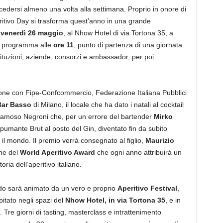
edersi almeno una volta alla settimana. Proprio in onore di
ritivo Day si trasforma quest’anno in una grande
e
venerdì 26 maggio
, al Nhow Hotel di via Tortona 35, a
n programma alle
ore 11
, punto di partenza di una giornata
stituzioni, aziende, consorzi e ambassador, per poi
azione con Fipe-Confcommercio, Federazione Italiana Pubblici
Bar Basso
di Milano, il locale che ha dato i natali al cocktail
el famoso Negroni che, per un errore del bartender
Mirko
Spumante Brut al posto del Gin, diventato fin da subito
o il mondo. Il premio verrà consegnato al figlio,
Maurizio
one del
World Aperitivo Award
che ogni anno attribuirà un
ria dell’aperitivo italiano.
do sarà animato da un vero e proprio
Aperitivo Festival
,
pitato negli spazi del
Nhow Hotel, in via Tortona 35
, e in
. Tre giorni di tasting, masterclass e intrattenimento