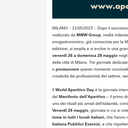
MILANO :: 21/05/2023 :: Dopo il successo 
realizzato da
MWW Group
, realtà milane
enogastronomico, già conosciuta per la M
edizione, si amplia e si evolve in una gr
venerdì 26 a domenica 28 maggio
negli
della città di Milano. Tre giornate dedicate 
e
promuovere
questo momento conviviale,
creatività dei professionisti del settore, s
Il
World Aperitivo Day
è la giornata inter
del
Manifesto dell’Aperitivo
– il primo d
uno dei rituali più amati dell’italianità, c
Venerdì
26 maggio
, giornata in cui si ce
tema in tutti i locali italiani,
che hanno ri
Italiana Pubblici Esercizi
, e che rispett