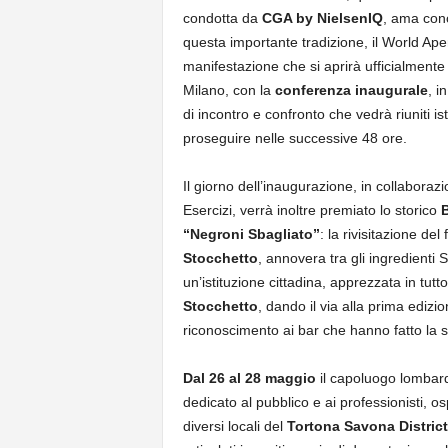
condotta da
CGA by NielsenIQ
, ama conc
questa importante tradizione, il World Ape
manifestazione che si aprirà ufficialment
Milano, con la
conferenza inaugurale
, i
di incontro e confronto che vedrà riuniti i
proseguire nelle successive 48 ore.
Il giorno dell’inaugurazione, in collabor
Esercizi, verrà inoltre premiato lo storico
“Negroni Sbagliato”
: la rivisitazione d
Stocchetto
, annovera tra gli ingredienti 
un’istituzione cittadina, apprezzata in tutt
Stocchetto
, dando il via alla prima edizi
riconoscimento ai bar che hanno fatto la sto
Dal 26 al 28 maggio
il capoluogo lombar
dedicato al pubblico e ai professionisti, os
diversi locali del
Tortona Savona District