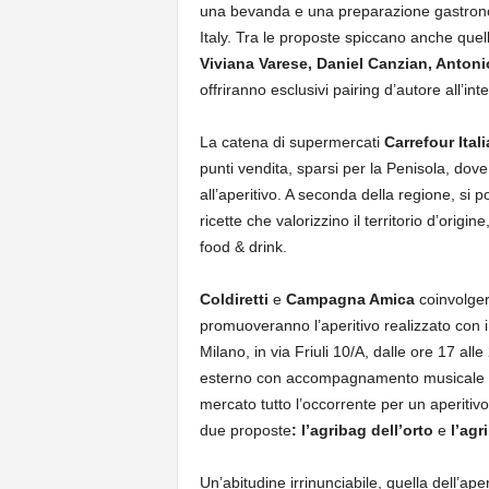
una bevanda e una preparazione gastronom
Italy. Tra le proposte spiccano anche que
Viviana Varese, Daniel Canzian, Anton
offriranno esclusivi pairing d’autore all’int
La catena di supermercati
Carrefour Ital
punti vendita, sparsi per la Penisola, dove
all’aperitivo. A seconda della regione, si p
ricette che valorizzino il territorio d’origi
food & drink.
Coldiretti
e
Campagna Amica
coinvolgera
promuoveranno l’aperitivo realizzato con i p
Milano, in via Friuli 10/A, dalle ore 17 al
esterno con accompagnamento musicale dal 
mercato tutto l’occorrente per un aperitiv
due proposte
: l’agribag dell’orto
e
l’agr
Un’abitudine irrinunciabile, quella dell’ape