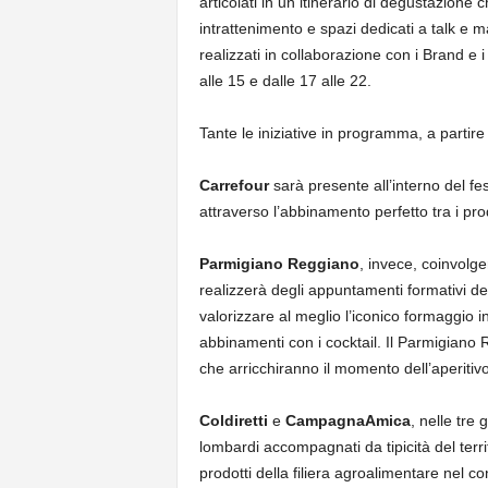
articolati in un itinerario di degustazione
intrattenimento e spazi dedicati a talk e m
realizzati in collaborazione con i Brand e i
alle 15 e dalle 17 alle 22.
Tante le iniziative in programma, a partir
Carrefour
sarà presente all’interno del fes
attraverso l’abbinamento perfetto tra i pro
Parmigiano Reggiano
, invece, coinvolge
realizzerà degli appuntamenti formativi de
valorizzare al meglio l’iconico formaggio in
abbinamenti con i cocktail. Il Parmigiano R
che arricchiranno il momento dell’aperiti
Coldiretti
e
CampagnaAmica
, nelle tre
lombardi accompagnati da tipicità del territ
prodotti della filiera agroalimentare nel con