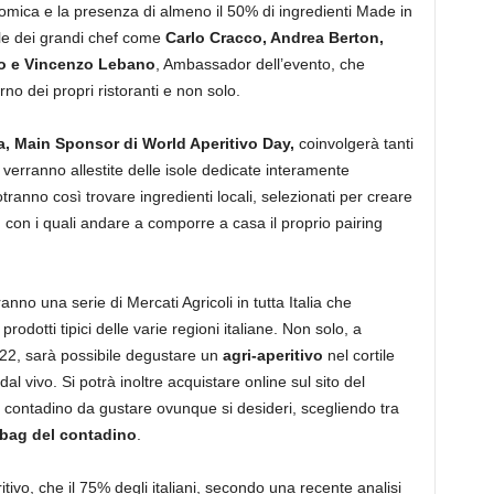
ica e la presenza di almeno il 50% di ingredienti Made in
lle dei grandi chef come
Carlo Cracco, Andrea Berton,
io e Vincenzo Lebano
, Ambassador dell’evento, che
erno dei propri ristoranti e non solo.
ia, Main Sponsor di World Aperitivo Day,
coinvolgerà tanti
 verranno allestite delle isole dedicate interamente
otranno così trovare ingredienti locali, selezionati per creare
ne, con i quali andare a comporre a casa il proprio pairing
nno una serie di Mercati Agricoli in tutta Italia che
rodotti tipici delle varie regioni italiane. Non solo, a
le 22, sarà possibile degustare un
agri-aperitivo
nel cortile
vivo. Si potrà inoltre acquistare online sul sito del
o contadino da gustare ovunque si desideri, scegliendo tra
ibag del contadino
.
ritivo, che il 75% degli italiani, secondo una recente analisi