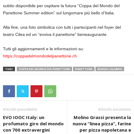
subito disponibile per ospitare la futura “Coppa del Mondo del
Panettone Summer edition” sul lungomare più bello d’Italia.
Alla fine, una foto simbolica con tutti i partecipanti nel foyer del
teatro Cilea ed un “evviva il panettone” beneaugurante.
Tutti gli aggiornamenti e le informazioni su:
https://coppadelmondodelpanettone.ch
TAGS
COPPA DEL MONDO DEL PANETTONE
PANETTONE
REGGIO CALABRIA
Articolo precedente
Articolo successivo
EVO IOOC Italy: un
Molino Grassi presenta la
profumato giro del mondo
nuova “linea pizza”, farine
con 700 extravergini
per pizza napoletana e