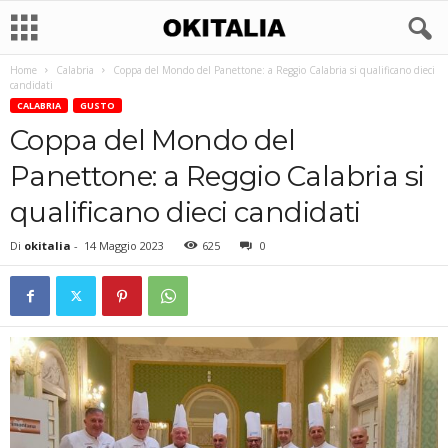
Home
Calabria
Coppa del Mondo del Panettone: a Reggio Calabria si qualificano dieci
candidati
CALABRIA
GUSTO
Coppa del Mondo del
Panettone: a Reggio Calabria si
qualificano dieci candidati
Di
okitalia
-
14 Maggio 2023
625
0