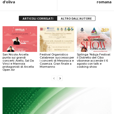
d’oliva
romana
ARTICOLI CORRELATI
ALTRO DALL'AUTORE
San Nicola Arcella
Festival Organistico
Spilinga ‘Nduja Festival:
punta sui grandi
Calabrese: successo per
il Distretto del Cibo
concerti: Aiello, Sal Da
i concerti di Mesoraca e
vibonese accende il 6
Vinci e Mannoia
Cosenza. Gran finale a
agosto con talk e
protagonisti di Arcella
Mormanno
cooking show
Open Air