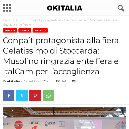
Home
Gusto
Conpait protagonista alla fiera Gelatissimo di Stoccarda: Musolino
ringrazia ente fiera e...
GUSTO
ITALIA
MONDO
Conpait protagonista alla fiera
Gelatissimo di Stoccarda:
Musolino ringrazia ente fiera e
ItalCam per l’accoglienza
Di
okitalia
-
12 Febbraio 2026
324
0