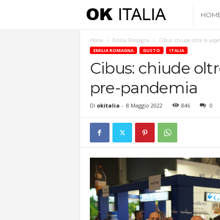
O
HOM
k
Home
Emilia Romagna
Cibus: chiude oltre le aspet
EMILIA ROMAGNA
GUSTO
ITALIA
I
Cibus: chiude oltre
pre-pandemia
t
Di
okitalia
-
8 Maggio 2022
846
0
a
l
i
a