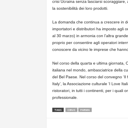
crisi Ucraina senza lasciarsi scoraggiare,
la sostenibilità dei loro prodotti.
La domanda che continua a crescere in dop
importatori e distributori ha imposto agli
al 30 marzo) in armonia con l’altra grande f
proprio per consentire agli operatori intern
conoscere da vicino le imprese che hanno 
Nel corso della quarta e ultima giornata, C
italiana nel mondo, ambasciatrice della cuc
del Bel Paese. Nel corso del convegno ‘Il f
Italy’, la Associazione culturale ‘I Love Ita
ristoratori, in tutti i continenti, per i qua
professionale.
TAGS
CIBUS
PARMA