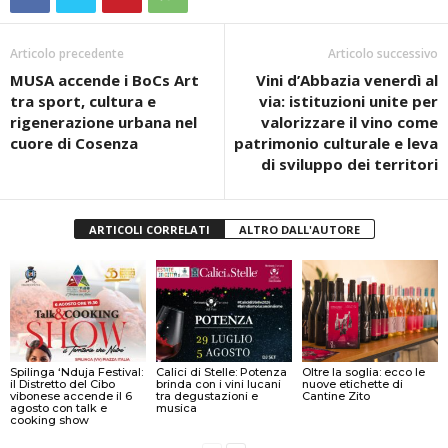
Articolo precedente
Articolo successivo
MUSA accende i BoCs Art
Vini d’Abbazia venerdì al
tra sport, cultura e
via: istituzioni unite per
rigenerazione urbana nel
valorizzare il vino come
cuore di Cosenza
patrimonio culturale e leva
di sviluppo dei territori
ARTICOLI CORRELATI
ALTRO DALL'AUTORE
Spilinga ‘Nduja Festival:
Calici di Stelle: Potenza
Oltre la soglia: ecco le
il Distretto del Cibo
brinda con i vini lucani
nuove etichette di
vibonese accende il 6
tra degustazioni e
Cantine Zito
agosto con talk e
musica
cooking show