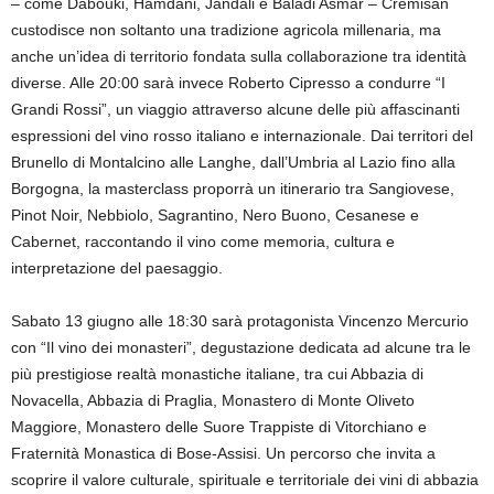
– come Dabouki, Hamdani, Jandali e Baladi Asmar – Cremisan
custodisce non soltanto una tradizione agricola millenaria, ma
anche un’idea di territorio fondata sulla collaborazione tra identità
diverse. Alle 20:00 sarà invece Roberto Cipresso a condurre “I
Grandi Rossi”, un viaggio attraverso alcune delle più affascinanti
espressioni del vino rosso italiano e internazionale. Dai territori del
Brunello di Montalcino alle Langhe, dall’Umbria al Lazio fino alla
Borgogna, la masterclass proporrà un itinerario tra Sangiovese,
Pinot Noir, Nebbiolo, Sagrantino, Nero Buono, Cesanese e
Cabernet, raccontando il vino come memoria, cultura e
interpretazione del paesaggio.
Sabato 13 giugno alle 18:30 sarà protagonista Vincenzo Mercurio
con “Il vino dei monasteri”, degustazione dedicata ad alcune tra le
più prestigiose realtà monastiche italiane, tra cui Abbazia di
Novacella, Abbazia di Praglia, Monastero di Monte Oliveto
Maggiore, Monastero delle Suore Trappiste di Vitorchiano e
Fraternità Monastica di Bose-Assisi. Un percorso che invita a
scoprire il valore culturale, spirituale e territoriale dei vini di abbazia