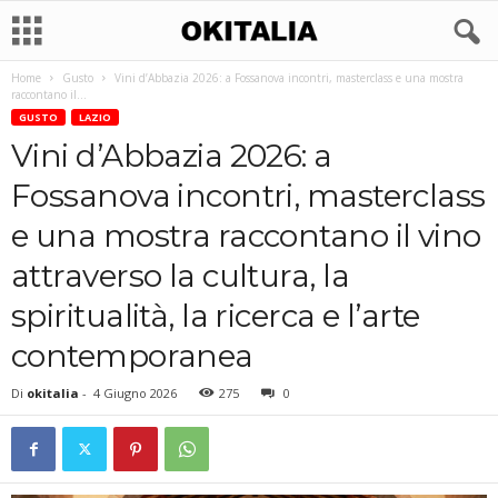
Home
Gusto
Vini d’Abbazia 2026: a Fossanova incontri, masterclass e una mostra
raccontano il...
GUSTO
LAZIO
Vini d’Abbazia 2026: a
Fossanova incontri, masterclass
e una mostra raccontano il vino
attraverso la cultura, la
spiritualità, la ricerca e l’arte
contemporanea
Di
okitalia
-
4 Giugno 2026
275
0