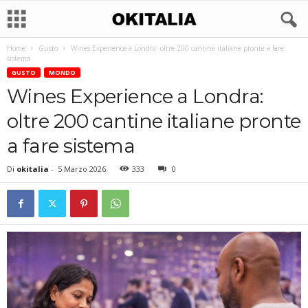
Home
Gusto
Wines Experience a Londra: oltre 200 cantine italiane pronte a fare
sistema
GUSTO
MONDO
Wines Experience a Londra:
oltre 200 cantine italiane pronte
a fare sistema
Di
okitalia
-
5 Marzo 2026
333
0