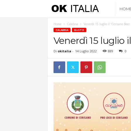
O
HOM
k
Home
Calabria
Venerdì 15 luglio il “Cerisano Beer 
CALABRIA
GUSTO
I
Venerdì 15 luglio 
t
Di
okitalia
-
14 Luglio 2022
889
0
a
l
i
a