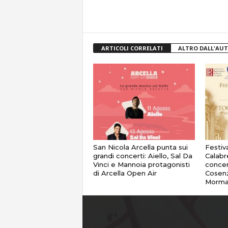
ARTICOLI CORRELATI
ALTRO DALL'AU
San Nicola Arcella punta sui
Festiv
grandi concerti: Aiello, Sal Da
Calabr
Vinci e Mannoia protagonisti
concer
di Arcella Open Air
Cosenz
Morma