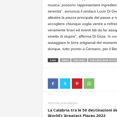
musica: possono rappresentare ingredienti 
serenità”, annuncia il sindaco Lucio Di Gio
allestire la piazza principale del paese a 
accogliere chiunque voglia venire a rinfres
veramente bravi ed eventi tali da far assap
smette di stupire”, afferma Di Gioia. In con
assaggiare le birre artigianali del momento
dunque, tutto pronto a Cerisano, per il Bee
TAGS
BIRRA
CERISANO
CERISANO BEER FESTI
Articolo precedente
La Calabria tra le 50 destinazioni d
World’s Greatest Places 2022