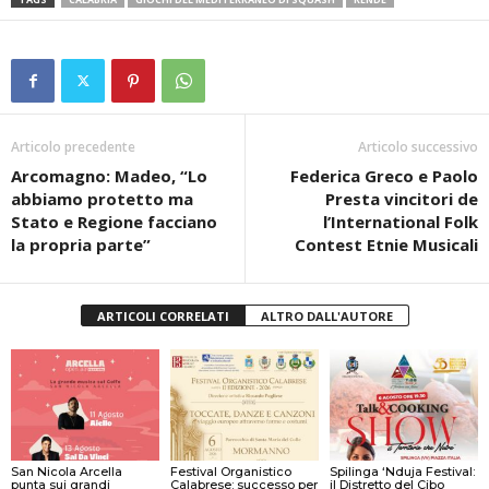
Articolo precedente
Articolo successivo
Arcomagno: Madeo, “Lo
Federica Greco e Paolo
abbiamo protetto ma
Presta vincitori de
Stato e Regione facciano
l’International Folk
la propria parte”
Contest Etnie Musicali
ARTICOLI CORRELATI
ALTRO DALL'AUTORE
San Nicola Arcella
Festival Organistico
Spilinga ‘Nduja Festival:
punta sui grandi
Calabrese: successo per
il Distretto del Cibo