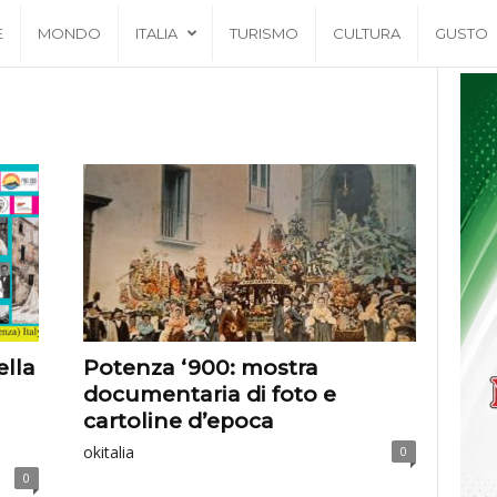
E
MONDO
ITALIA
TURISMO
CULTURA
GUSTO
ella
Potenza ‘900: mostra
documentaria di foto e
cartoline d’epoca
okitalia
0
0