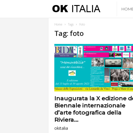
O
HOM
k
Home
Tags
Foto
Tag: foto
I
t
a
l
i
Inaugurata la X edizione d
Biennale internazionale
a
d’arte fotografica della
Riviera...
okitalia