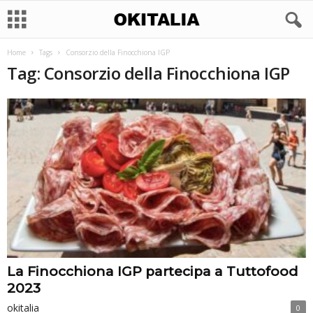
Home
Tags
Consorzio della Finocchiona IGP
Tag: Consorzio della Finocchiona IGP
La Finocchiona IGP partecipa a Tuttofood
2023
okitalia
0