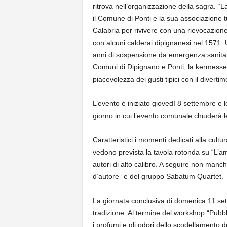
ritrova nell’organizzazione della sagra. “
il Comune di Ponti e la sua associazione 
Calabria per rivivere con una rievocazione
con alcuni calderai dipignanesi nel 1571. 
anni di sospensione da emergenza sanitari
Comuni di Dipignano e Ponti, la kermesse c
piacevolezza dei gusti tipici con il diverti
L’evento è iniziato giovedì 8 settembre e l
giorno in cui l’evento comunale chiuderà le
Caratteristici i momenti dedicati alla cult
vedono prevista la tavola rotonda su “L’amm
autori di alto calibro. A seguire non manc
d’autore” e del gruppo Sabatum Quartet.
La giornata conclusiva di domenica 11 set
tradizione. Al termine del workshop “Pubbl
i profumi e gli odori dello scodellamento de