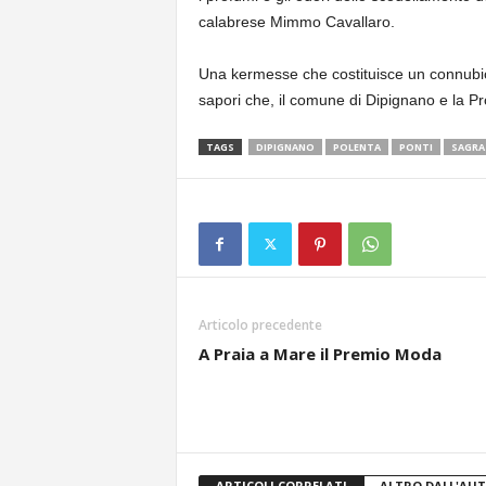
calabrese Mimmo Cavallaro.
Una kermesse che costituisce un connubio 
sapori che, il comune di Dipignano e la Pr
TAGS
DIPIGNANO
POLENTA
PONTI
SAGRA
Articolo precedente
A Praia a Mare il Premio Moda
ARTICOLI CORRELATI
ALTRO DALL'AU