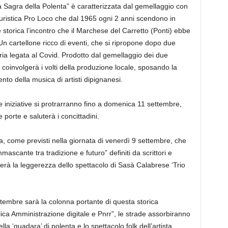
La Sagra della Polenta” è caratterizzata dal gemellaggio con
turistica Pro Loco che dal 1965 ogni 2 anni scendono in
 storica l’incontro che il Marchese del Carretto (Ponti) ebbe
Un cartellone ricco di eventi, che si ripropone dopo due
a legata al Covid. Prodotto dal gemellaggio dei due
oinvolgerà i volti della produzione locale, sposando la
mento della musica di artisti dipignanesi.
e iniziative si protrarranno fino a domenica 11 settembre,
 porte e saluterà i concittadini.
ura, come previsti nella giornata di venerdì 9 settembre, che
ascante tra tradizione e futuro” definiti da scrittori e
herà la leggerezza dello spettacolo di Sasà Calabrese ‘Trio
tembre sarà la colonna portante di questa storica
ica Amministrazione digitale e Pnrr”, le strade assorbiranno
lla ‘quadara’ di polenta e lo spettacolo folk dell’artista