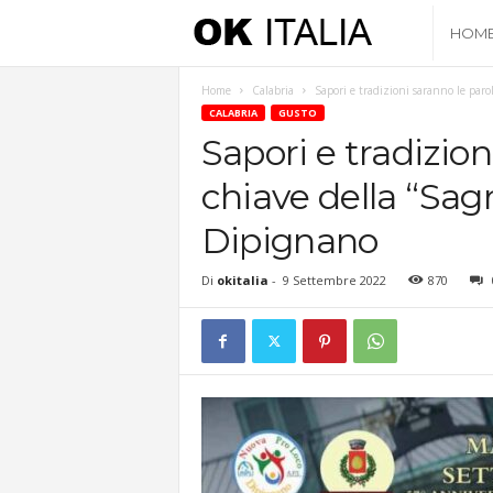
O
HOM
k
Home
Calabria
Sapori e tradizioni saranno le parol
CALABRIA
GUSTO
I
Sapori e tradizion
chiave della “Sagr
t
Dipignano
a
Di
okitalia
-
9 Settembre 2022
870
l
i
a