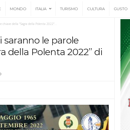
E
MONDO
ITALIA
TURISMO
CULTURA
GUSTO
e chiave della “Sagra della Polenta 2022”...
i saranno le parole
a della Polenta 2022” di
0