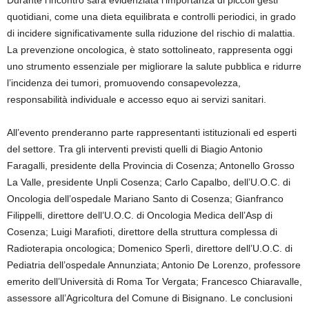
Durante l’incontro sarà evidenziata l’importanza di piccoli gesti
quotidiani, come una dieta equilibrata e controlli periodici, in grado
di incidere significativamente sulla riduzione del rischio di malattia.
La prevenzione oncologica, è stato sottolineato, rappresenta oggi
uno strumento essenziale per migliorare la salute pubblica e ridurre
l’incidenza dei tumori, promuovendo consapevolezza,
responsabilità individuale e accesso equo ai servizi sanitari.
All’evento prenderanno parte rappresentanti istituzionali ed esperti
del settore. Tra gli interventi previsti quelli di Biagio Antonio
Faragalli, presidente della Provincia di Cosenza; Antonello Grosso
La Valle, presidente Unpli Cosenza; Carlo Capalbo, dell’U.O.C. di
Oncologia dell’ospedale Mariano Santo di Cosenza; Gianfranco
Filippelli, direttore dell’U.O.C. di Oncologia Medica dell’Asp di
Cosenza; Luigi Marafioti, direttore della struttura complessa di
Radioterapia oncologica; Domenico Sperlì, direttore dell’U.O.C. di
Pediatria dell’ospedale Annunziata; Antonio De Lorenzo, professore
emerito dell’Università di Roma Tor Vergata; Francesco Chiaravalle,
assessore all’Agricoltura del Comune di Bisignano. Le conclusioni