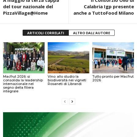
A maggio la terza tappa
Il Consorzio Olio di
del tour nazionale del
Calabria Igp presente
PizzaVillage@Home
anche a TuttoFood Milano
ARTICOLI CORRELATI
ALTRO DALL'AUTORE
Macfrut 2026: si
Vino: allo studio la
Tutto pronto per Macfrut
consolida la leadership
biodiversità nei vigneti
2026
internazionale nel
Rosaneti di Librandi
segno della filiera
integrale