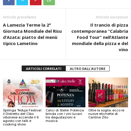
Articolo precedente
Articolo successivo
A Lamezia Terme la 2ª
Il trancio di pizza
Giornata Mondiale del Risu
contemporanea “Calabria
d’Azata: piatto del menù
Food Tour” nell’Atlante
tipico Lametino
mondiale della pizza e del
vino
ARTICOLI CORRELATI
ALTRO DALL'AUTORE
Spilinga ‘Nduja Festival:
Calici di Stelle: Potenza
Oltre la soglia: ecco le
il Distretto del Cibo
brinda con i vini lucani
nuove etichette di
vibonese accende il 6
tra degustazioni e
Cantine Zito
agosto con talk e
musica
cooking show