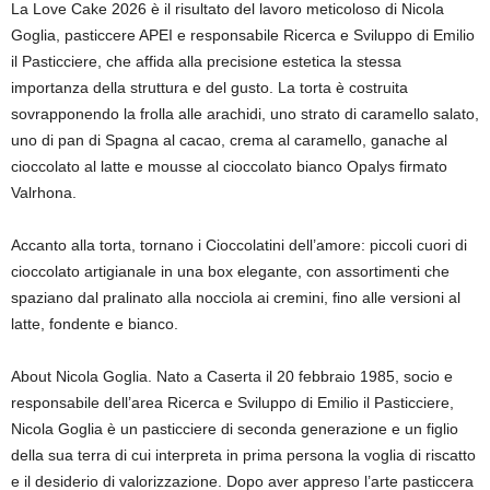
La Love Cake 2026 è il risultato del lavoro meticoloso di Nicola
Goglia, pasticcere APEI e responsabile Ricerca e Sviluppo di Emilio
il Pasticciere, che affida alla precisione estetica la stessa
importanza della struttura e del gusto. La torta è costruita
sovrapponendo la frolla alle arachidi, uno strato di caramello salato,
uno di pan di Spagna al cacao, crema al caramello, ganache al
cioccolato al latte e mousse al cioccolato bianco Opalys firmato
Valrhona.
Accanto alla torta, tornano i Cioccolatini dell’amore: piccoli cuori di
cioccolato artigianale in una box elegante, con assortimenti che
spaziano dal pralinato alla nocciola ai cremini, fino alle versioni al
latte, fondente e bianco.
About Nicola Goglia. Nato a Caserta il 20 febbraio 1985, socio e
responsabile dell’area Ricerca e Sviluppo di Emilio il Pasticciere,
Nicola Goglia è un pasticciere di seconda generazione e un figlio
della sua terra di cui interpreta in prima persona la voglia di riscatto
e il desiderio di valorizzazione. Dopo aver appreso l’arte pasticcera