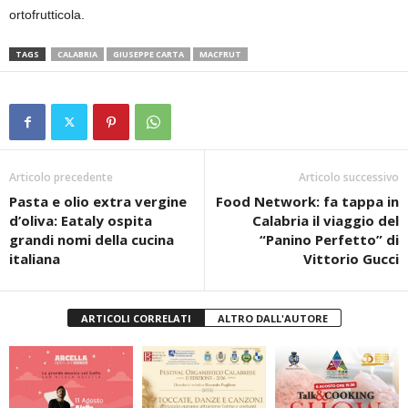
ortofrutticola.
TAGS
CALABRIA
GIUSEPPE CARTA
MACFRUT
Articolo precedente
Articolo successivo
Pasta e olio extra vergine
Food Network: fa tappa in
d’oliva: Eataly ospita
Calabria il viaggio del
grandi nomi della cucina
“Panino Perfetto” di
italiana
Vittorio Gucci
ARTICOLI CORRELATI
ALTRO DALL'AUTORE