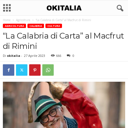
Home
Agricoltura
“La Calabria di Carta” al Macfrut di Rimini
AGRICOLTURA
CALABRIA
CULTURA
“La Calabria di Carta” al Macfrut
di Rimini
Di
okitalia
-
27 Aprile 2023
666
0