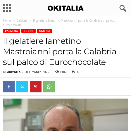
Home
Calabria
Il gelatiere lametino Mastroianni porta la Calabria sul palco di
Eurochocolate
CALABRIA
GUSTO
UMBRIA
Il gelatiere lametino
Mastroianni porta la Calabria
sul palco di Eurochocolate
Di
okitalia
-
20 Ottobre 2022
806
0