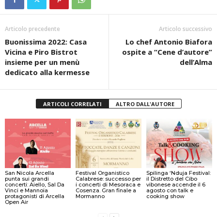
Articolo precedente
Articolo successivo
Buonissima 2022: Casa
Lo chef Antonio Biafora
Vicina e Piro Bistrot
ospite a “Cene d’autore”
insieme per un menù
dell’Alma
dedicato alla kermesse
ARTICOLI CORRELATI
ALTRO DALL'AUTORE
San Nicola Arcella
Festival Organistico
Spilinga ‘Nduja Festival:
punta sui grandi
Calabrese: successo per
il Distretto del Cibo
concerti: Aiello, Sal Da
i concerti di Mesoraca e
vibonese accende il 6
Vinci e Mannoia
Cosenza. Gran finale a
agosto con talk e
protagonisti di Arcella
Mormanno
cooking show
Open Air