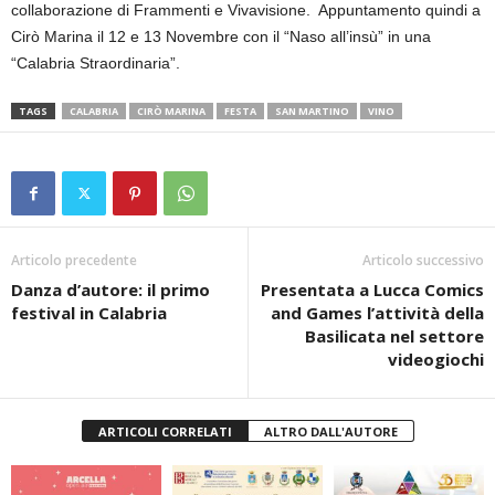
collaborazione di Frammenti e Vivavisione. Appuntamento quindi a
Cirò Marina il 12 e 13 Novembre con il “Naso all’insù” in una
“Calabria Straordinaria”.
TAGS
CALABRIA
CIRÒ MARINA
FESTA
SAN MARTINO
VINO
Articolo precedente
Articolo successivo
Danza d’autore: il primo
Presentata a Lucca Comics
festival in Calabria
and Games l’attività della
Basilicata nel settore
videogiochi
ARTICOLI CORRELATI
ALTRO DALL'AUTORE