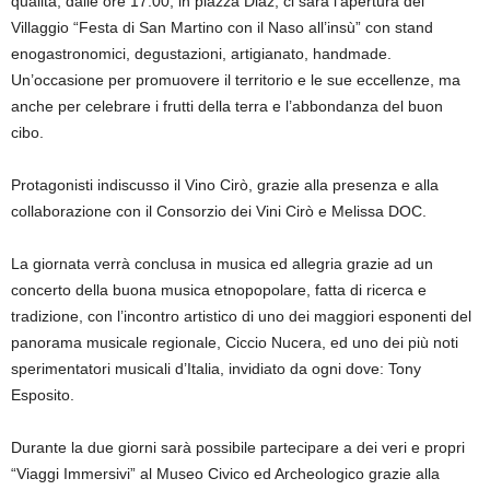
qualità; dalle ore 17:00, in piazza Diaz, ci sarà l’apertura del
Villaggio “Festa di San Martino con il Naso all’insù” con stand
enogastronomici, degustazioni, artigianato, handmade.
Un’occasione per promuovere il territorio e le sue eccellenze, ma
anche per celebrare i frutti della terra e l’abbondanza del buon
cibo.
Protagonisti indiscusso il Vino Cirò, grazie alla presenza e alla
collaborazione con il Consorzio dei Vini Cirò e Melissa DOC.
La giornata verrà conclusa in musica ed allegria grazie ad un
concerto della buona musica etnopopolare, fatta di ricerca e
tradizione, con l’incontro artistico di uno dei maggiori esponenti del
panorama musicale regionale, Ciccio Nucera, ed uno dei più noti
sperimentatori musicali d’Italia, invidiato da ogni dove: Tony
Esposito.
Durante la due giorni sarà possibile partecipare a dei veri e propri
“Viaggi Immersivi” al Museo Civico ed Archeologico grazie alla