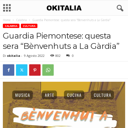
Home
Calabria
Guardia Piemontese: questa sera “Bènvenhuts a La Gàrdia”
CALABRIA
CULTURA
Guardia Piemontese: questa
sera “Bènvenhuts a La Gàrdia”
Di
okitalia
-
9 Agosto 2022
802
0