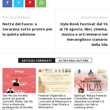
Articolo precedente
Articolo successivo
Notte del Fuoco: a
Hyle Book Festival: dal 16
Saracena tutto pronto per
al 18 agosto, libri, cinema,
la quinta edizione
musica e arti immersi nel
meraviglioso scenario
della Sila
ARTICOLI CORRELATI
ALTRO DALL'AUTORE
San Nicola Arcella
Festival Organistico
Spilinga ‘Nduja Festival:
punta sui grandi
Calabrese: successo per
il Distretto del Cibo
concerti: Aiello, Sal Da
i concerti di Mesoraca e
vibonese accende il 6
Vinci e Mannoia
Cosenza. Gran finale a
agosto con talk e
protagonisti di Arcella
Mormanno
cooking show