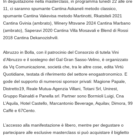
In degustazione nella masterclass, in programma lunedì 22 alle ore
11, ci saranno spumante Cantina Askaneli metodo classico,
spumante Cantina Vakevisa metodo Martinotti, ⁠Rkatsiteli 2021
Cantina Gvinia (ambrato), Winery Mtsvane 2024 Cantina Marbano
(ambrato), Saperavi 2020 Cantina Villa Mosavali e Blend di Rossi
2018 Cantina Dekanozishvili.
Abruzzo in Bolla, con il patrocinio del Consorzio di tutela Vini
d’Abruzzo e il sostegno del Gal Gran Sasso-Velino, è organizzato
da Vq Comunicazione, società che, tra le altre cose, edita Virtù
Quotidiane, testata di riferimento del settore enogastronomico. E
gode del supporto di numerosi sponsor privati: Magione Papale,
Distretto19, Reale Mutua-Agenzia Villani, Totani Srl, Unirest,
Gruppo Rainaldi e Panella srl. Partner sono Bormioli Luigi, Cna
L’Aquila, Hotel Castello, Marcantonio Beverage, Aquilav, Dimora, 99
Caffè e 67Cento.
L’accesso alla manifestazione è libero, mentre per degustare o
partecipare alle esclusive masterclass si può acquistare il biglietto