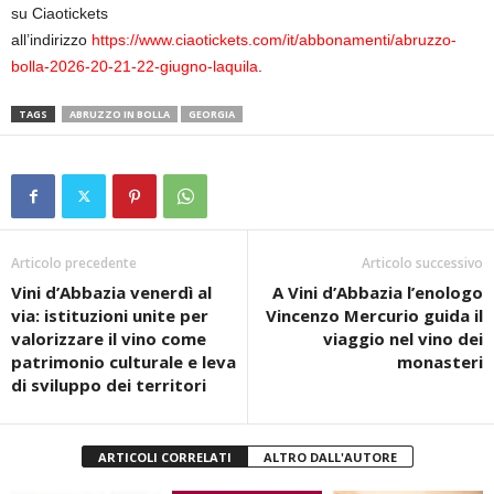
su Ciaotickets
all’indirizzo
https://www.ciaotickets.com/it/abbonamenti/abruzzo-
bolla-2026-20-21-22-giugno-laquila
.
TAGS
ABRUZZO IN BOLLA
GEORGIA
Articolo precedente
Articolo successivo
Vini d’Abbazia venerdì al
A Vini d’Abbazia l’enologo
via: istituzioni unite per
Vincenzo Mercurio guida il
valorizzare il vino come
viaggio nel vino dei
patrimonio culturale e leva
monasteri
di sviluppo dei territori
ARTICOLI CORRELATI
ALTRO DALL'AUTORE