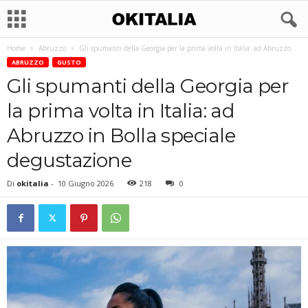
Home
Abruzzo
Gli spumanti della Georgia per la prima volta in Italia: ad Abruzzo...
ABRUZZO
GUSTO
Gli spumanti della Georgia per
la prima volta in Italia: ad
Abruzzo in Bolla speciale
degustazione
Di
okitalia
-
10 Giugno 2026
218
0