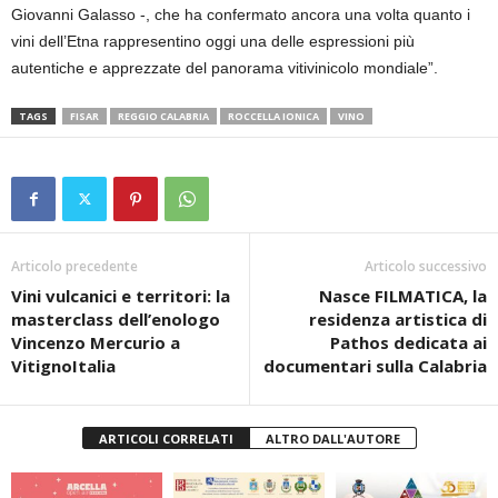
Giovanni Galasso -, che ha confermato ancora una volta quanto i
vini dell’Etna rappresentino oggi una delle espressioni più
autentiche e apprezzate del panorama vitivinicolo mondiale”.
TAGS
FISAR
REGGIO CALABRIA
ROCCELLA IONICA
VINO
Articolo precedente
Articolo successivo
Vini vulcanici e territori: la
Nasce FILMATICA, la
masterclass dell’enologo
residenza artistica di
Vincenzo Mercurio a
Pathos dedicata ai
VitignoItalia
documentari sulla Calabria
ARTICOLI CORRELATI
ALTRO DALL'AUTORE