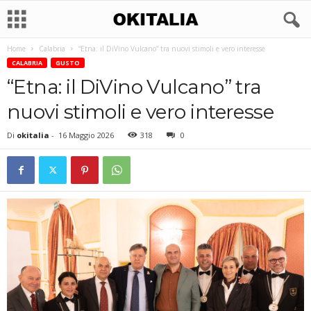
Home
Calabria
“Etna: il DiVino Vulcano” tra nuovi stimoli e vero interesse
CALABRIA
GUSTO
“Etna: il DiVino Vulcano” tra
nuovi stimoli e vero interesse
Di
okitalia
-
16 Maggio 2026
318
0