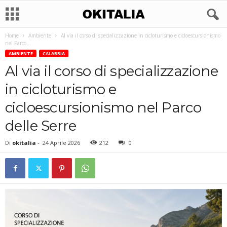
Home
Ambiente
Al via il corso di specializzazione in cicloturismo e cicloescursionismo
nel Parco...
AMBIENTE
CALABRIA
Al via il corso di specializzazione
in cicloturismo e
cicloescursionismo nel Parco
delle Serre
Di
okitalia
-
24 Aprile 2026
212
0