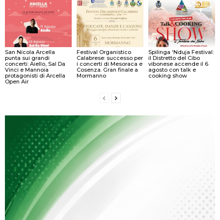
San Nicola Arcella
Festival Organistico
Spilinga ‘Nduja Festival:
punta sui grandi
Calabrese: successo per
il Distretto del Cibo
concerti: Aiello, Sal Da
i concerti di Mesoraca e
vibonese accende il 6
Vinci e Mannoia
Cosenza. Gran finale a
agosto con talk e
protagonisti di Arcella
Mormanno
cooking show
Open Air