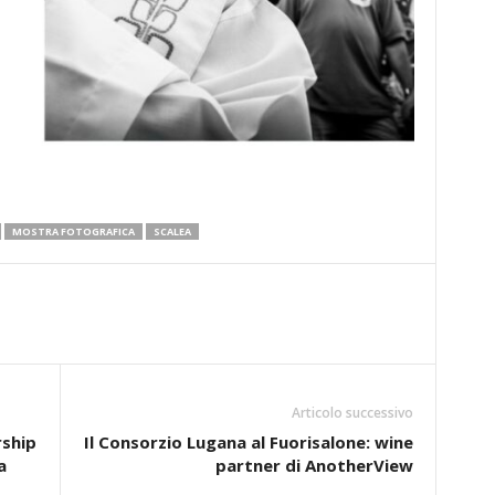
MOSTRA FOTOGRAFICA
SCALEA
Articolo successivo
rship
Il Consorzio Lugana al Fuorisalone: wine
a
partner di AnotherView