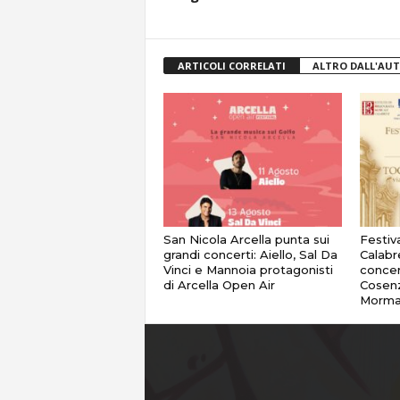
ARTICOLI CORRELATI
ALTRO DALL'AU
San Nicola Arcella punta sui
Festiv
grandi concerti: Aiello, Sal Da
Calabr
Vinci e Mannoia protagonisti
concer
di Arcella Open Air
Cosenz
Morma