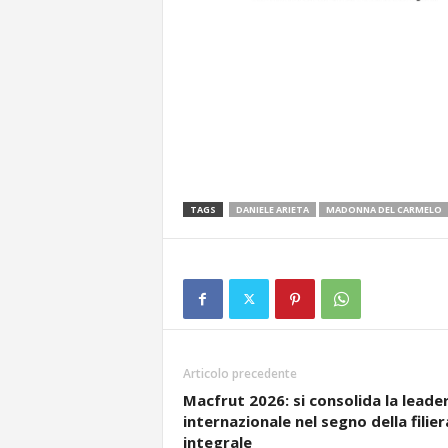
TAGS
DANIELE ARIETA
MADONNA DEL CARMELO
Articolo precedente
Macfrut 2026: si consolida la leade
internazionale nel segno della filier
integrale