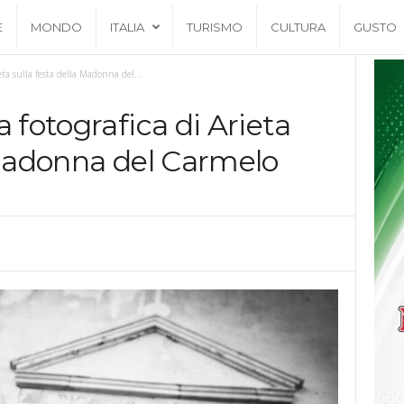
E
MONDO
ITALIA
TURISMO
CULTURA
GUSTO
eta sulla festa della Madonna del...
 fotografica di Arieta
 Madonna del Carmelo