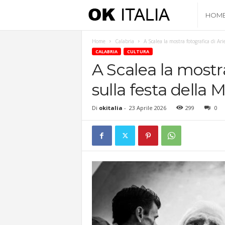
O
HOM
k
Home
Calabria
A Scalea la mostra fotografica di Ari
CALABRIA
CULTURA
I
A Scalea la mostra
sulla festa della
t
Di
okitalia
-
23 Aprile 2026
299
0
a
l
i
a