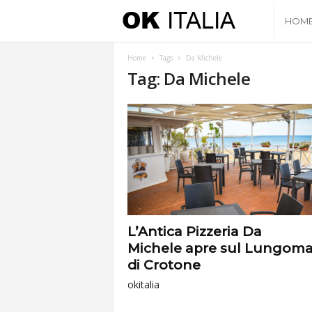
O
HOM
k
Home
Tags
Da Michele
Tag: Da Michele
I
t
a
l
i
L’Antica Pizzeria Da
Michele apre sul Lungoma
a
di Crotone
okitalia