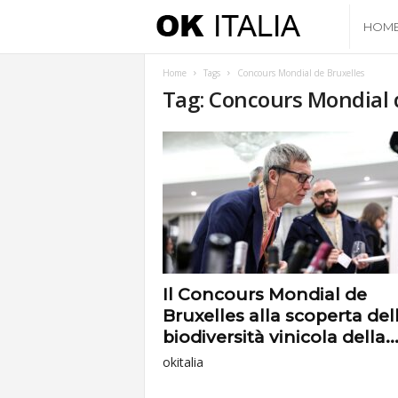
O
HOM
k
Home
Tags
Concours Mondial de Bruxelles
Tag: Concours Mondial 
I
t
a
l
i
Il Concours Mondial de
Bruxelles alla scoperta del
a
biodiversità vinicola della..
okitalia