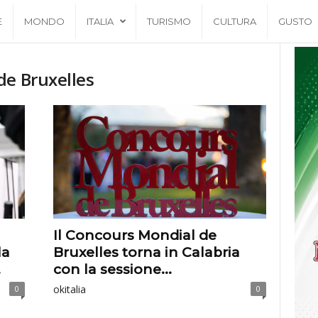
E
MONDO
ITALIA
TURISMO
CULTURA
GUSTO
de Bruxelles
Il Concours Mondial de
la
Bruxelles torna in Calabria
.
con la sessione...
okitalia
0
0