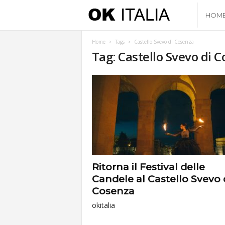
O
HOM
k
Home
Tags
Castello Svevo di Cosenza
Tag: Castello Svevo di 
I
t
a
l
i
Ritorna il Festival delle
Candele al Castello Svevo 
a
Cosenza
okitalia